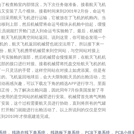
为了检查舱室内部情况，为下次任务做准备。接着航天飞机
又安装了几个模块。接着时间来到2001年2月份，命运号
依旧采用航天飞机进行运输，它被放在了飞机的机舱内。当
口移到上部，然后机械臂将命运号模块从机舱中抬起，缓慢
航天员就能打开舱门进入到命运号实验舱了。最后，机械臂
，航天飞机脱离空间站返回。说到这里，你可能会发现一个
飞机的，航天飞机返回机械臂也就没法用了。所以接下来一
月份，航天飞机携带机械臂来到空间站，与空间站对接上
运号实验舱的顶部，然后机械臂会慢慢展开，在航天飞机机
底部的接口进行对接。接着机械臂将托盘交给航天飞机的机
了一只灵活的手臂，这样空间站在对接上如虎添翼。但是有
来的。飞机返回地球后，会大大限制航天员的出舱活动，怎
动画感兴趣，可以下载左下角的精选APP进行学习。里面
归正传，为了解决出舱问题，因此同年7月份美国发射了寻
块使用的是空间站的机械臂进行安装。机械臂首先将气闸舱
了安装，这个过程需要航天员进行协助，直到将所有的气罐
，打开舱门就能进行出舱活动了。以上所说到的仅仅是空间
到2010年才彻底建造完成。
系统
，
线路在线下单系统
，
线路板下单系统
，
PCB下单系统
，
PCB小批