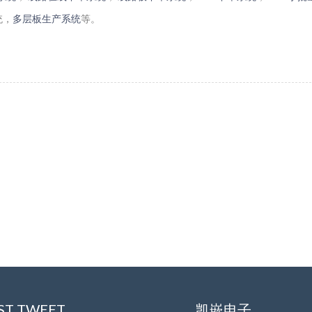
统，
多层板生产系统
等。
ST TWEET
凯嵌电子