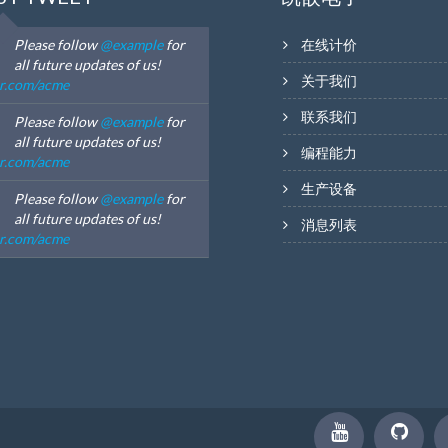
Please follow
@example
for
在线计价
all future updates of us!
关于我们
er.com/acme
联系我们
Please follow
@example
for
all future updates of us!
编程能力
er.com/acme
生产设备
Please follow
@example
for
all future updates of us!
消息列表
er.com/acme