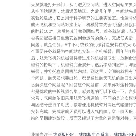
天员就能打开舱门，从而进入空间站。进入空间站主要
从空间站脱离，然后返回地球。之后几年里，空间站先后
实验舱建成，它是用于科学研究的主要实验室。命运号
航天飞机和空间站对接上后，机械臂首先会将适配器接
的翻转180°，然后将其连接到团结号。准备就绪后，
会将适配器接口重新安置到命运号的前方，完成任务后
问题，就是任务。5中不可或缺的机械臂是安装在航天
个重要任务就是为空间站也安装一个机械臂。同年的4
后，航天飞机的机械臂将带过来的机械臂取出，放到命
械臂的协助下，机械臂完全展开，然后移动到底部，与
械臂，并将托盘送回机舱内部。到这里，空间站就拥有
个问题，航天员想要出舱，都是通过航天飞机的舱口出
么解决这个问题呢？回答这个问题前，如果你对这种知识
都是优质的中长视频合集，感兴趣的可以下载一下。言
求号，气闸舱依旧采用航天飞机运输，不同的是这次模
与团结号进行了对接，接着使用机械臂对高压气罐进行
安装完成。完成后航天员可以进入气闸舱，穿上航天服
站的早期建造阶段，后面又经过了大量的建造和对接，直
我司专注于
线路板ERP
，
线路板生产系统
，
线路板ERP