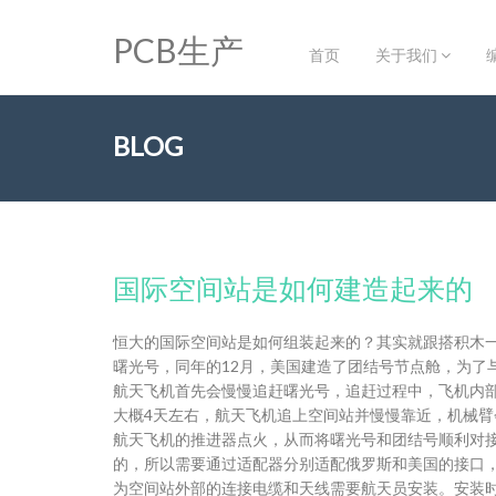
PCB生产
首页
关于我们
BLOG
国际空间站是如何建造起来的
恒大的国际空间站是如何组装起来的？其实就跟搭积木一
曙光号，同年的12月，美国建造了团结号节点舱，为了
航天飞机首先会慢慢追赶曙光号，追赶过程中，飞机内
大概4天左右，航天飞机追上空间站并慢慢靠近，机械
航天飞机的推进器点火，从而将曙光号和团结号顺利对
的，所以需要通过适配器分别适配俄罗斯和美国的接口
为空间站外部的连接电缆和天线需要航天员安装。安装