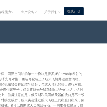
在线计价
编程能力
生产设备
关于我们
样。国际空间站的第一个模块是俄罗斯在1988年发射的
与曙光号对接，团结号被装上了航天飞机并运往空间站。
部的机械臂会将团结号抬起，与航天飞机的接口进行对接。
臂会抓住曙光号，然后将曙光号移动到团结号的上方，这时
接上。值得注意的是，俄罗斯和美国航天器的接口是不一致
，对接完成后，航天员会通过航天飞机上的出舱口出来，因
时机械。B可以协助航天员来回移动。一切准备就绪后，航