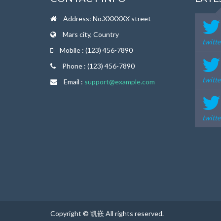
Address: No.XXXXXX street
Mars city, Country
twitt
Mobile : (123) 456-7890
Phone : (123) 456-7890
twitt
Email :
support@example.com
twitt
Copyright © 凯嵌 All rights reserved.