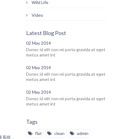
Wild Life
Video
Latest Blog Post
02 May 2014
Donec id elit non mi porta gravida at eget
metus amet int
02 May 2014
Donec id elit non mi porta gravida at eget
metus amet int
02 May 2014
Donec id elit non mi porta gravida at eget
metus amet int
Tags
flat
clean
admin
量系统
，